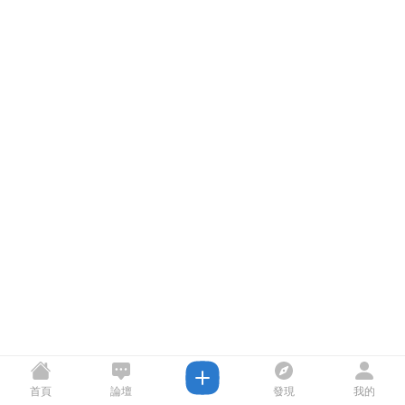
首頁
論壇
發現
我的