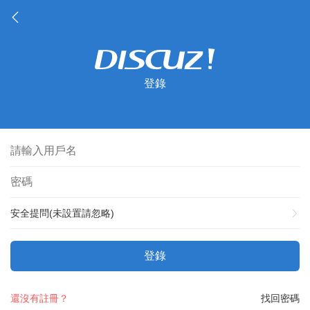
登錄
安全提問(未設置請忽略)
登錄
還沒有註冊？
找回密碼