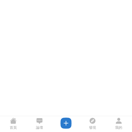
首頁
論壇
發現
我的