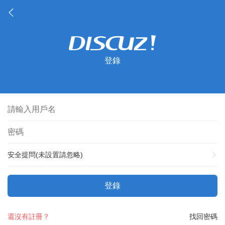
登錄
安全提問(未設置請忽略)
登錄
還沒有註冊？
找回密碼