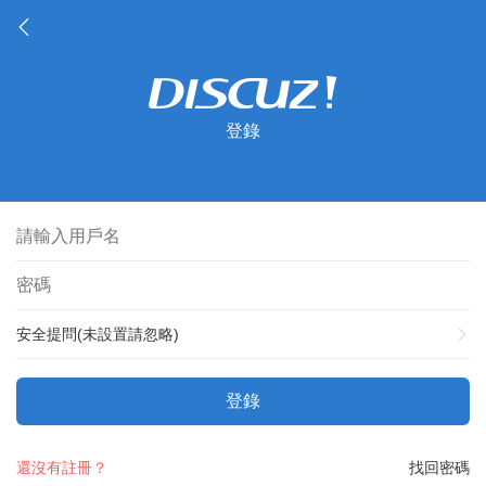
登錄
安全提問(未設置請忽略)
登錄
還沒有註冊？
找回密碼