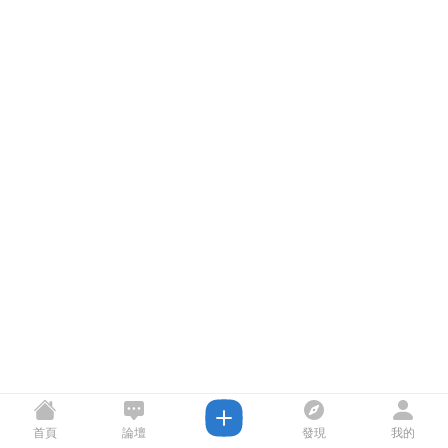
首頁
論壇
發現
我的