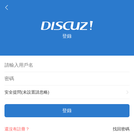
登錄
安全提問(未設置請忽略)
登錄
還沒有註冊？
找回密碼