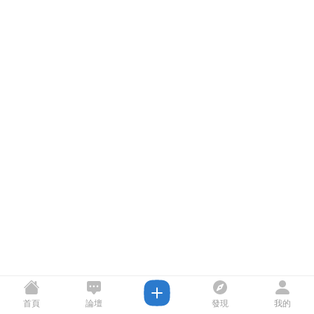
首頁
論壇
發現
我的