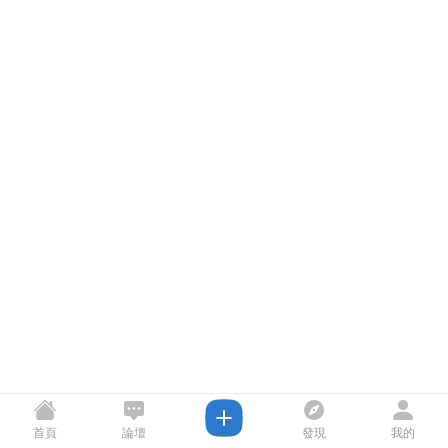
首頁
論壇
發現
我的