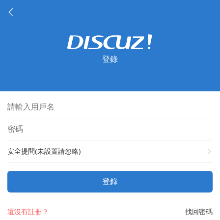
登錄
安全提問(未設置請忽略)
登錄
還沒有註冊？
找回密碼