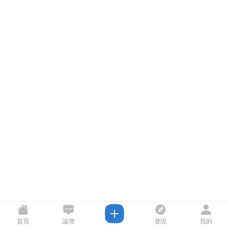
首頁
論壇
發現
我的