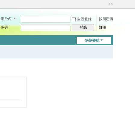
切
換
用戶名
自動登錄
找回密碼
到
寬
密碼
註冊
登錄
版
快捷導航