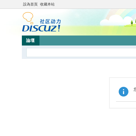
設為首頁
收藏本站
論壇