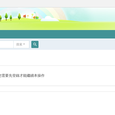
搜索
搜
索
您需要先登錄才能繼續本操作