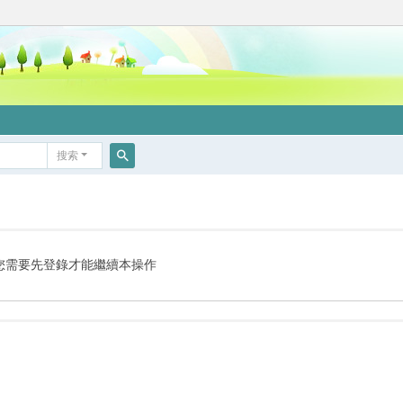
搜索
搜
索
您需要先登錄才能繼續本操作