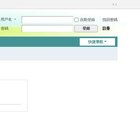
切
換
用戶名
自動登錄
找回密碼
到
寬
密碼
註冊
登錄
版
快捷導航