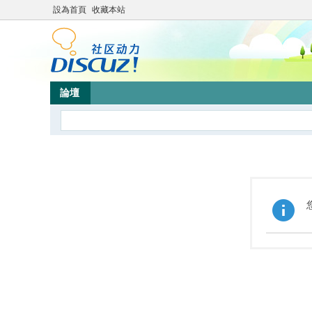
設為首頁
收藏本站
論壇