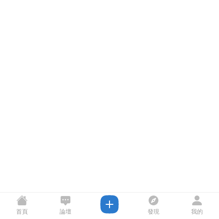
首頁
論壇
發現
我的