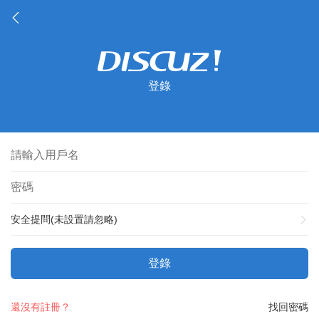
登錄
安全提問(未設置請忽略)
登錄
還沒有註冊？
找回密碼