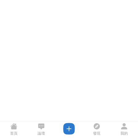
首頁
論壇
發現
我的