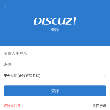
登錄
安全提問(未設置請忽略)
登錄
還沒有註冊？
找回密碼