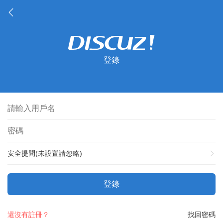
登錄
安全提問(未設置請忽略)
登錄
還沒有註冊？
找回密碼