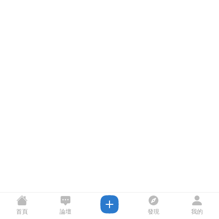
首頁
論壇
發現
我的