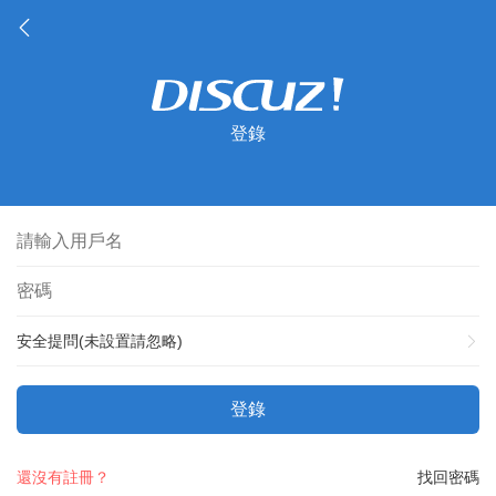
登錄
安全提問(未設置請忽略)
登錄
還沒有註冊？
找回密碼