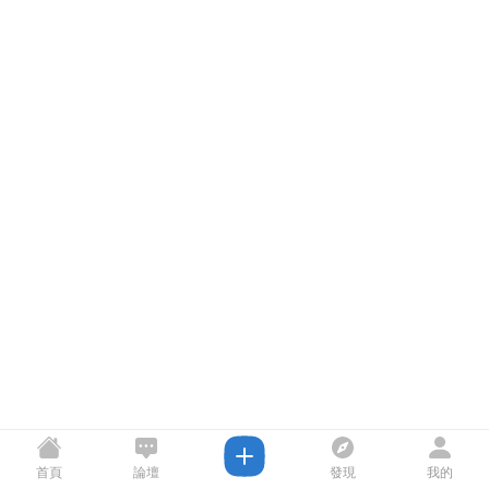
首頁
論壇
發現
我的