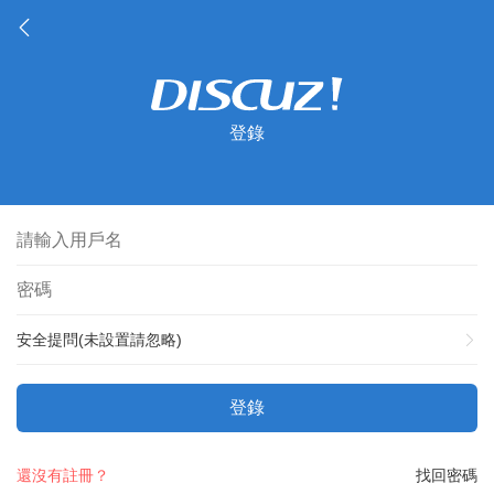
登錄
安全提問(未設置請忽略)
登錄
還沒有註冊？
找回密碼