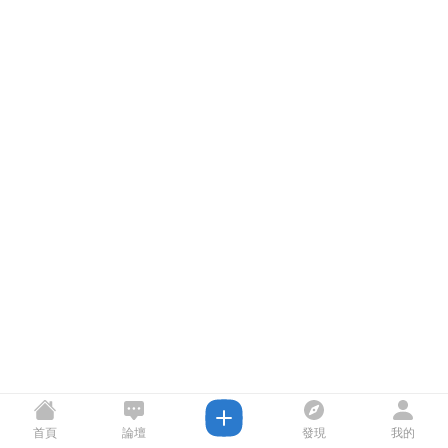
首頁
論壇
發現
我的