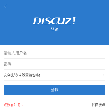
登錄
安全提問(未設置請忽略)
登錄
還沒有註冊？
找回密碼