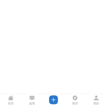
首頁
論壇
發現
我的