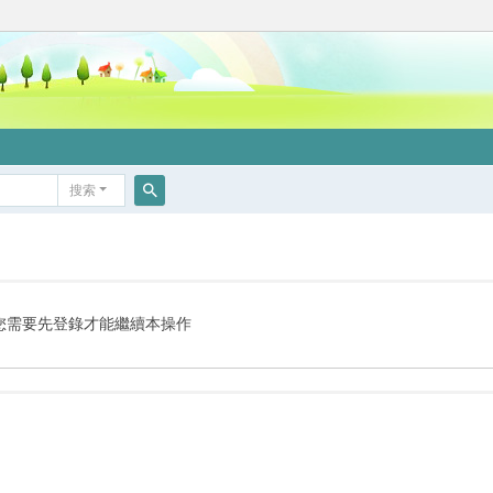
搜索
搜
索
您需要先登錄才能繼續本操作