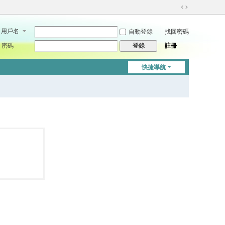
切
換
用戶名
自動登錄
找回密碼
到
寬
密碼
註冊
登錄
版
快捷導航