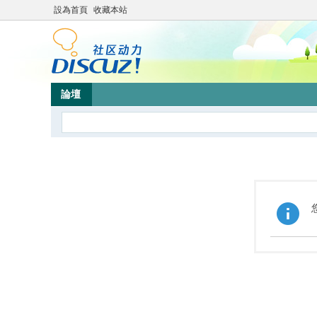
設為首頁
收藏本站
論壇