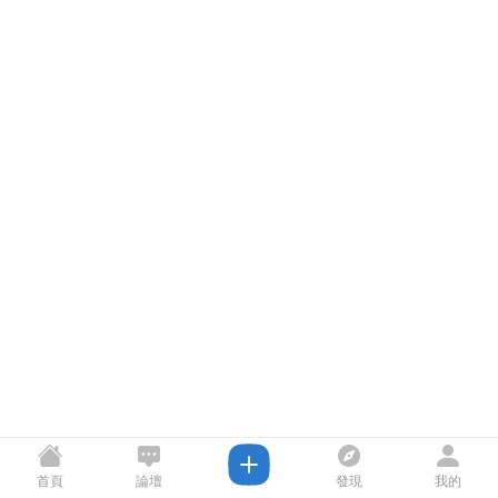
首頁
論壇
發現
我的