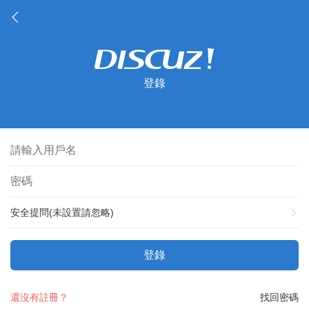
登錄
安全提問(未設置請忽略)
登錄
還沒有註冊？
找回密碼