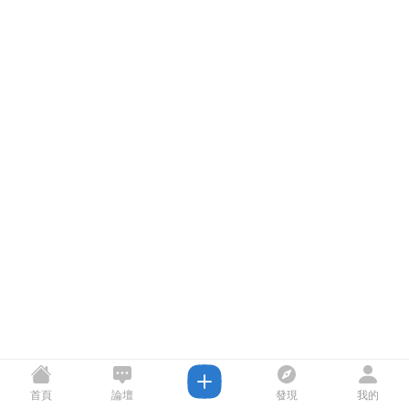
首頁
論壇
發現
我的