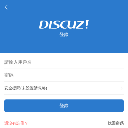
登錄
安全提問(未設置請忽略)
登錄
還沒有註冊？
找回密碼