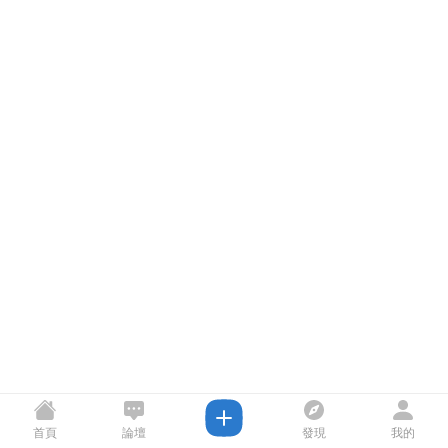
首頁
論壇
發現
我的