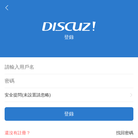
登錄
安全提問(未設置請忽略)
登錄
還沒有註冊？
找回密碼