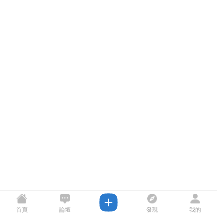
首頁
論壇
發現
我的