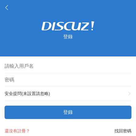
登錄
安全提問(未設置請忽略)
登錄
還沒有註冊？
找回密碼