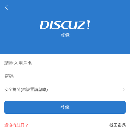
登錄
安全提問(未設置請忽略)
登錄
還沒有註冊？
找回密碼