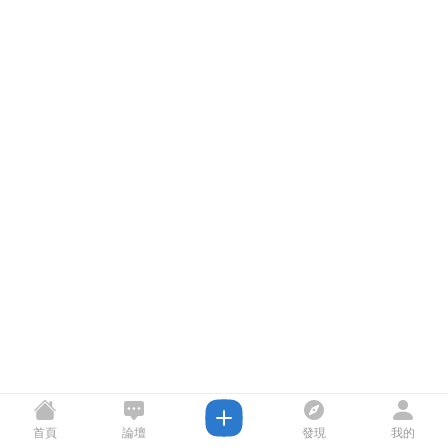
首頁
論壇
發現
我的