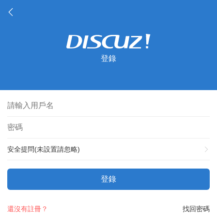
登錄
安全提問(未設置請忽略)
登錄
還沒有註冊？
找回密碼