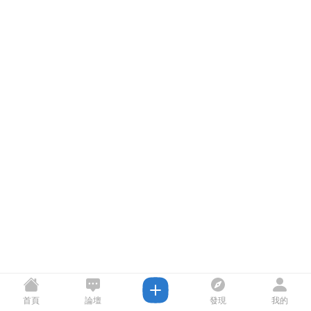
首頁
論壇
發現
我的