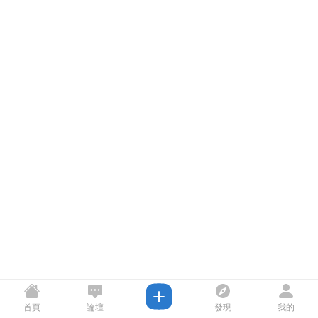
首頁
論壇
發現
我的