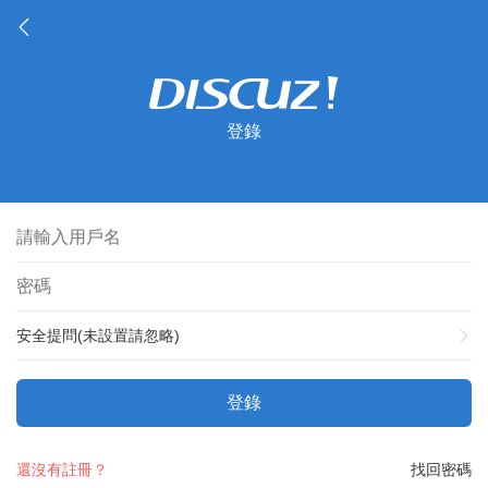
登錄
安全提問(未設置請忽略)
登錄
還沒有註冊？
找回密碼