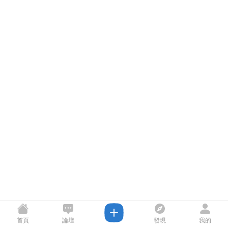
首頁
論壇
發現
我的