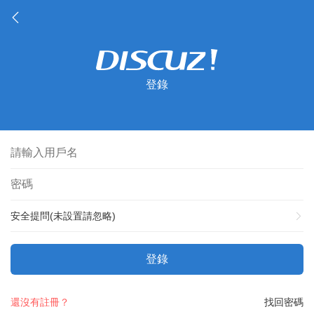
登錄
安全提問(未設置請忽略)
登錄
還沒有註冊？
找回密碼