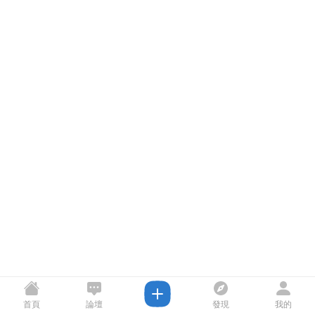
首頁
論壇
發現
我的