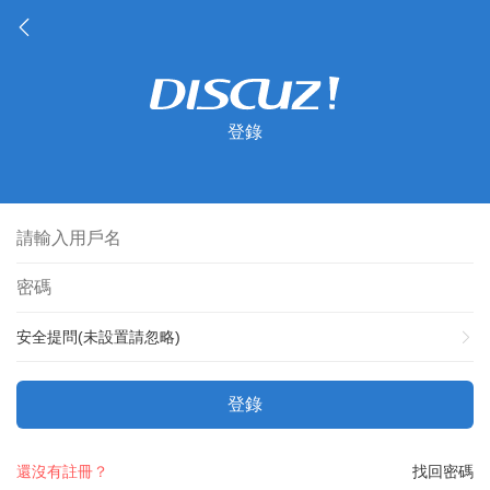
登錄
安全提問(未設置請忽略)
登錄
還沒有註冊？
找回密碼