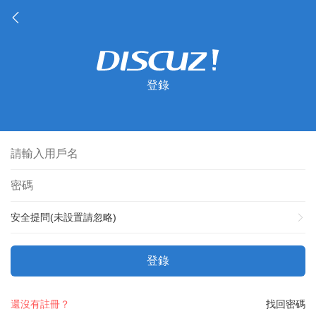
登錄
安全提問(未設置請忽略)
登錄
還沒有註冊？
找回密碼