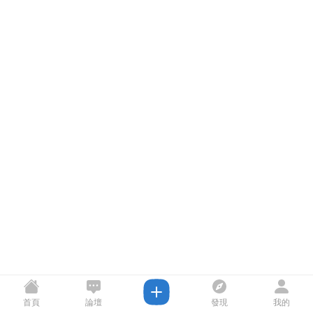
首頁
論壇
發現
我的