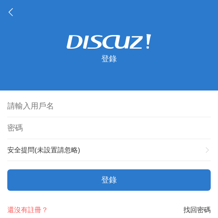
登錄
安全提問(未設置請忽略)
登錄
還沒有註冊？
找回密碼