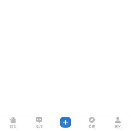
首頁
論壇
發現
我的