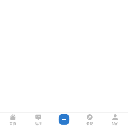
首頁
論壇
發現
我的