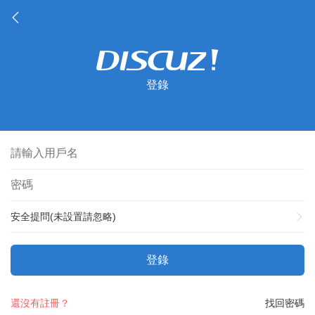
登錄
安全提問(未設置請忽略)
登錄
還沒有註冊？
找回密碼