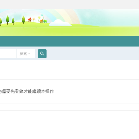
搜索
搜
索
您需要先登錄才能繼續本操作