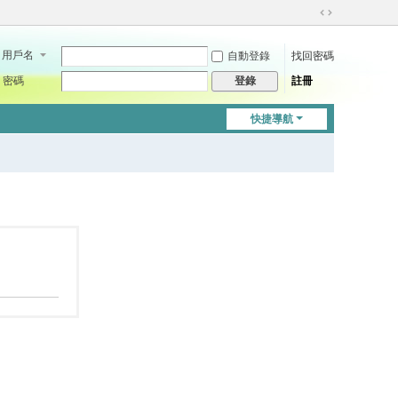
切
換
用戶名
自動登錄
找回密碼
到
寬
密碼
註冊
登錄
版
快捷導航