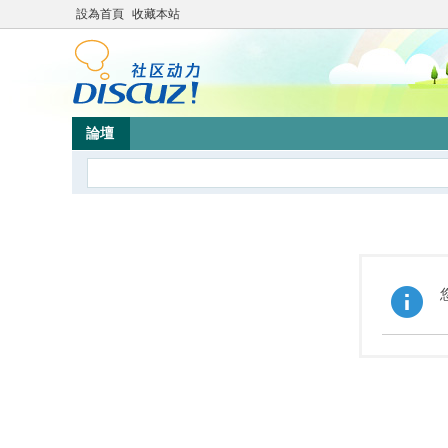
設為首頁
收藏本站
論壇