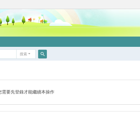
搜索
搜
索
您需要先登錄才能繼續本操作