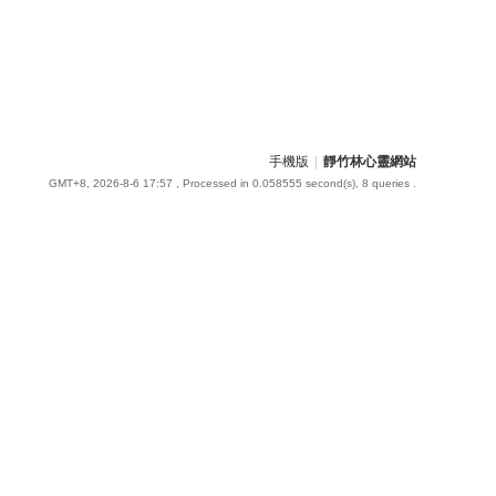
手機版
|
靜竹林心靈網站
GMT+8, 2026-8-6 17:57
, Processed in 0.058555 second(s), 8 queries .