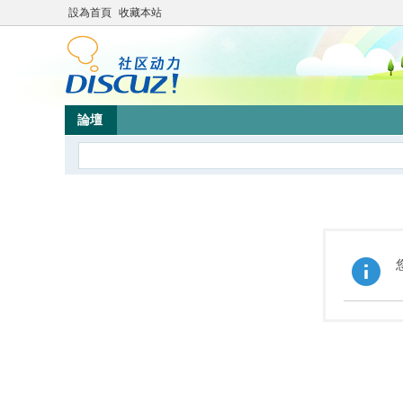
設為首頁
收藏本站
論壇