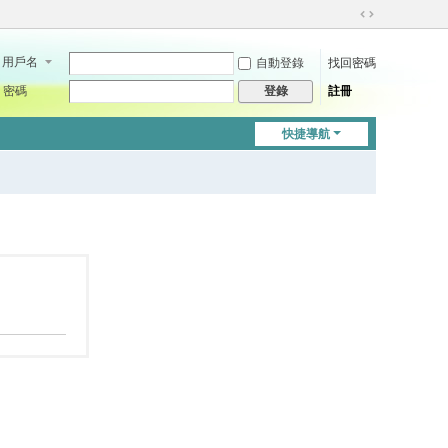
切
換
用戶名
自動登錄
找回密碼
到
寬
密碼
註冊
登錄
版
快捷導航