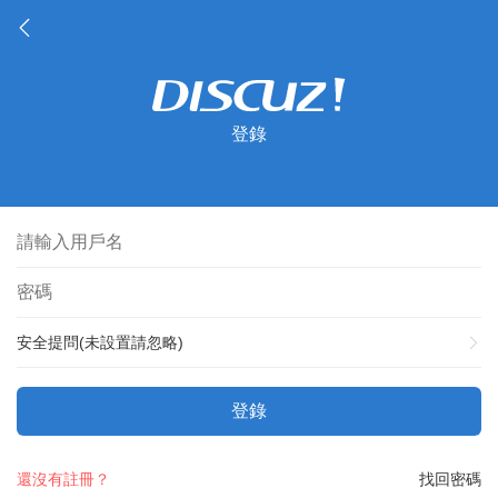
登錄
安全提問(未設置請忽略)
登錄
還沒有註冊？
找回密碼