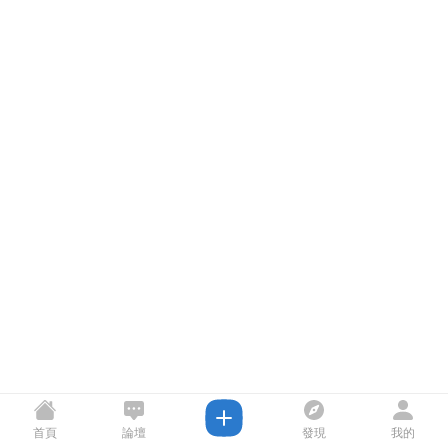
首頁
論壇
發現
我的