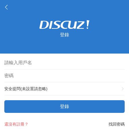
登錄
安全提問(未設置請忽略)
登錄
還沒有註冊？
找回密碼