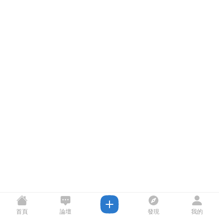
首頁
論壇
發現
我的