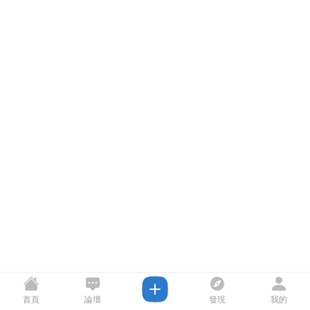
首頁
論壇
發現
我的