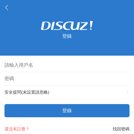
登錄
安全提問(未設置請忽略)
登錄
還沒有註冊？
找回密碼