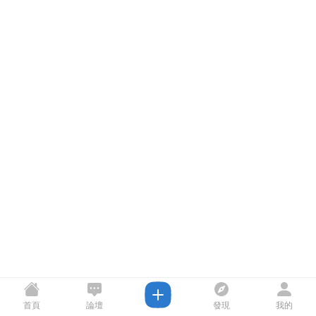
首頁
論壇
發現
我的