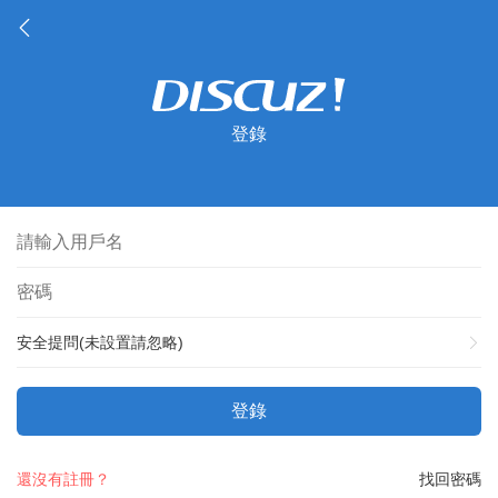
登錄
安全提問(未設置請忽略)
登錄
還沒有註冊？
找回密碼