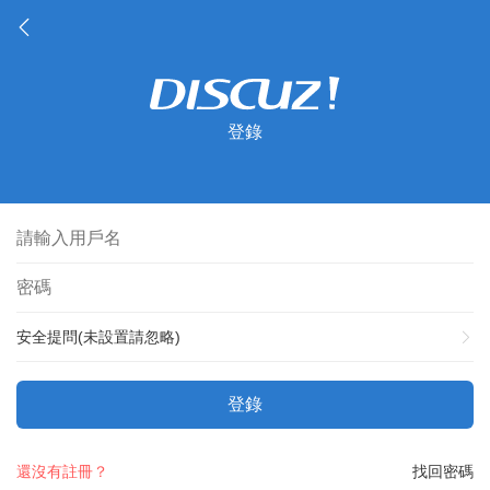
登錄
安全提問(未設置請忽略)
登錄
還沒有註冊？
找回密碼