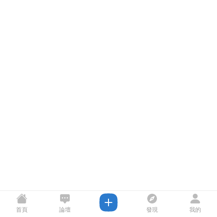
首頁
論壇
發現
我的