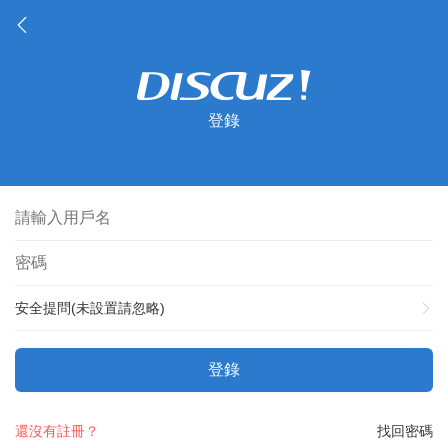
登錄
安全提問(未設置請忽略)
登錄
還沒有註冊？
找回密碼