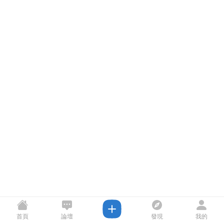
首頁
論壇
發現
我的