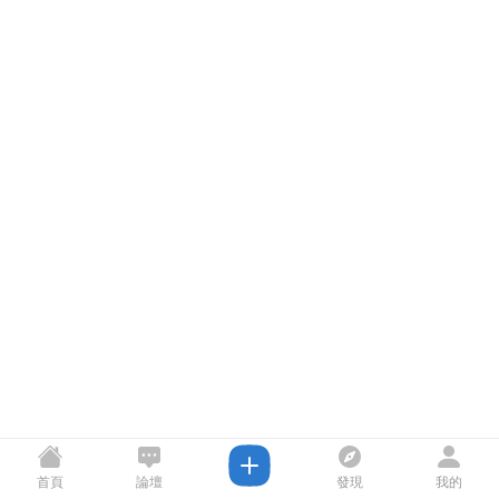
首頁
論壇
發現
我的