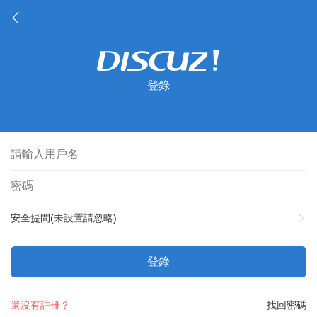
登錄
安全提問(未設置請忽略)
登錄
還沒有註冊？
找回密碼