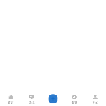
首頁
論壇
發現
我的