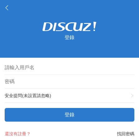
登錄
安全提問(未設置請忽略)
登錄
還沒有註冊？
找回密碼