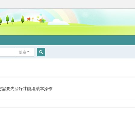
搜索
搜
索
您需要先登錄才能繼續本操作