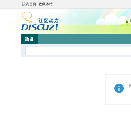
設為首頁
收藏本站
論壇