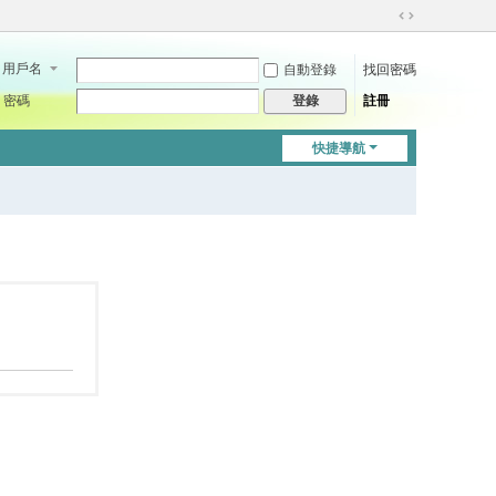
切
換
用戶名
自動登錄
找回密碼
到
寬
密碼
註冊
登錄
版
快捷導航