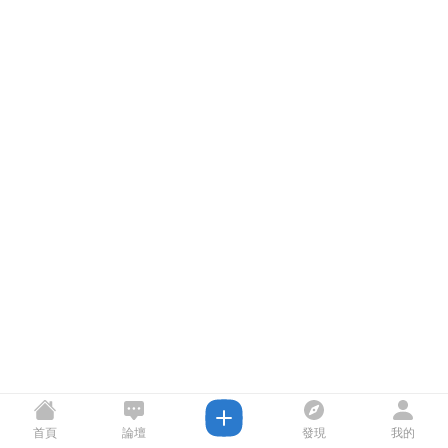
首頁
論壇
發現
我的