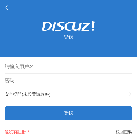
登錄
安全提問(未設置請忽略)
登錄
還沒有註冊？
找回密碼