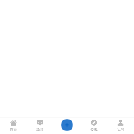
首頁
論壇
發現
我的