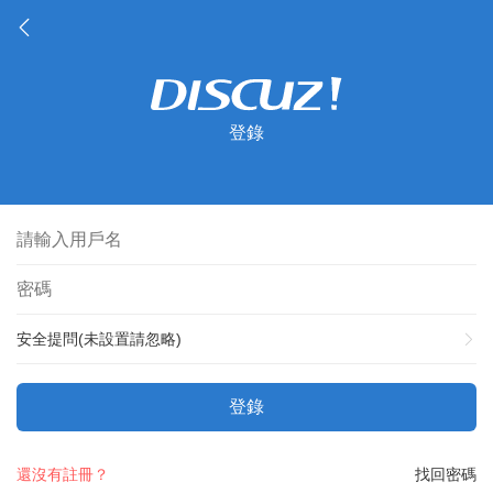
登錄
安全提問(未設置請忽略)
登錄
還沒有註冊？
找回密碼