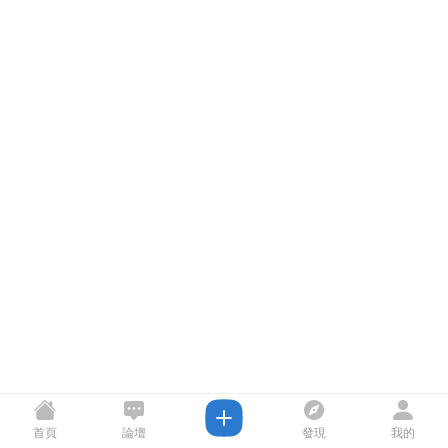
首頁
論壇
發現
我的