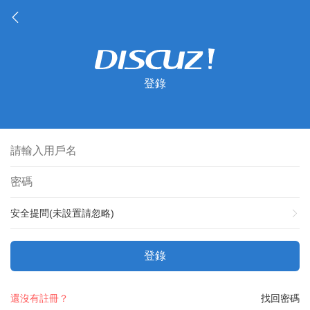
登錄
安全提問(未設置請忽略)
登錄
還沒有註冊？
找回密碼