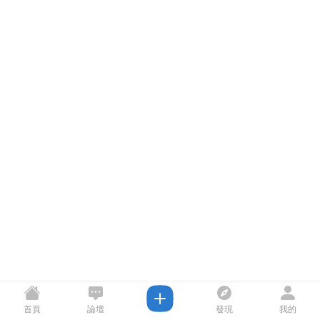
首頁
論壇
發現
我的