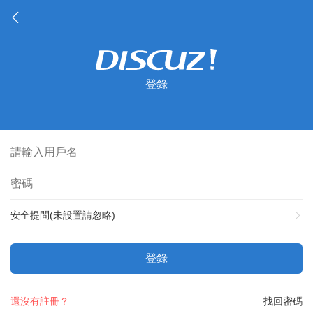
登錄
安全提問(未設置請忽略)
登錄
還沒有註冊？
找回密碼