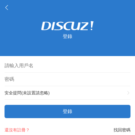
登錄
安全提問(未設置請忽略)
登錄
還沒有註冊？
找回密碼