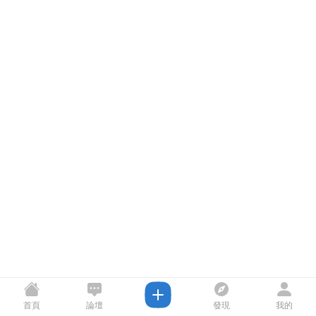
首頁
論壇
發現
我的