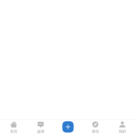
首頁
論壇
發現
我的