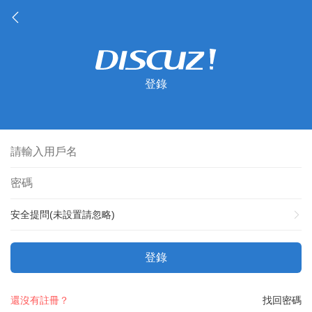
登錄
安全提問(未設置請忽略)
登錄
還沒有註冊？
找回密碼