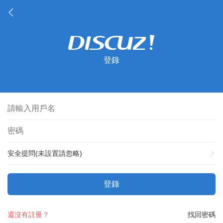
登錄
安全提問(未設置請忽略)
登錄
還沒有註冊？
找回密碼