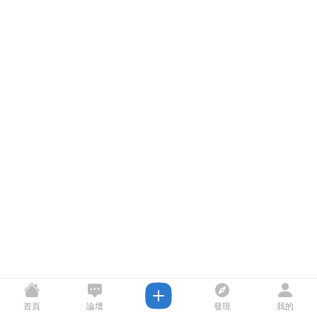
首頁
論壇
發現
我的