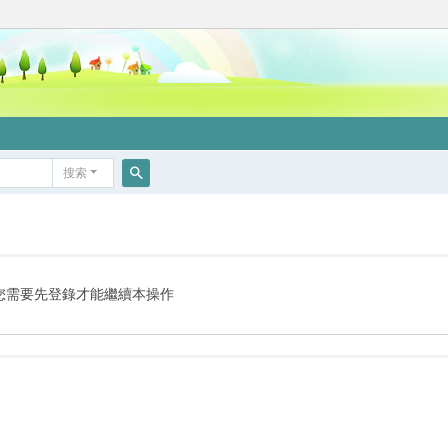
搜索
搜
索
您需要先登錄才能繼續本操作