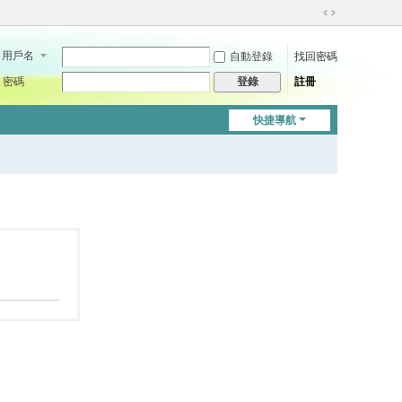
切
換
用戶名
自動登錄
找回密碼
到
寬
密碼
註冊
登錄
版
快捷導航