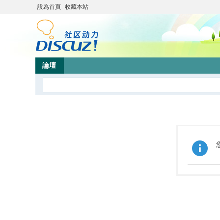
設為首頁
收藏本站
論壇