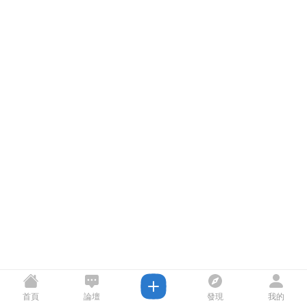
首頁
論壇
發現
我的