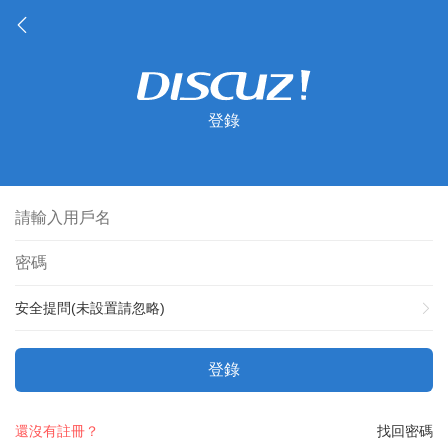
登錄
安全提問(未設置請忽略)
登錄
還沒有註冊？
找回密碼