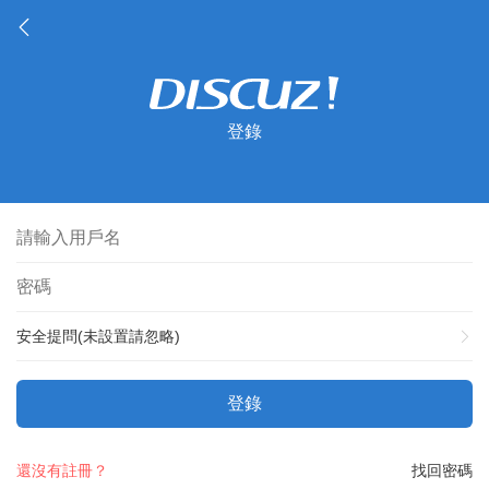
登錄
安全提問(未設置請忽略)
登錄
還沒有註冊？
找回密碼