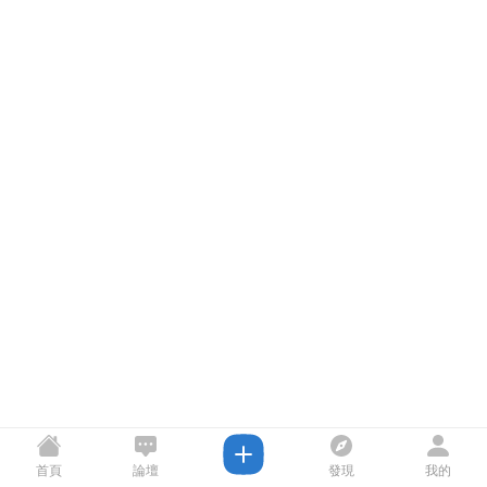
首頁
論壇
發現
我的