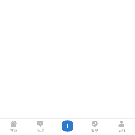
首頁
論壇
發現
我的