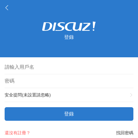
登錄
安全提問(未設置請忽略)
登錄
還沒有註冊？
找回密碼